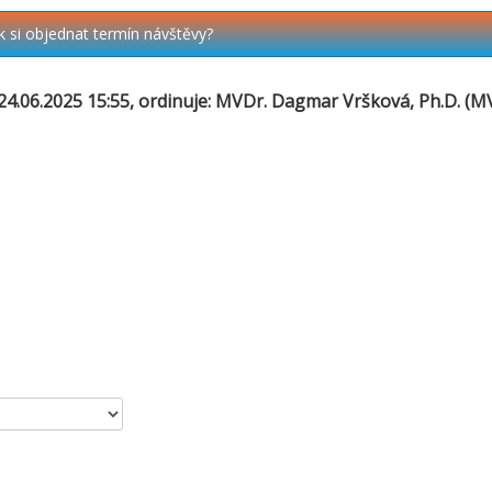
k si objednat termín návštěvy?
4.06.2025 15:55, ordinuje:
MVDr. Dagmar Vršková, Ph.D.
(MV