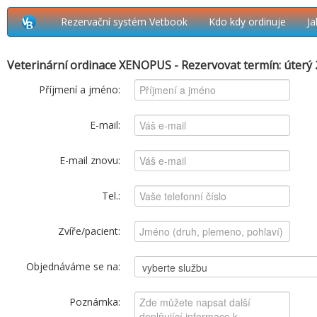
Rezervační systém Vetbook
Kdo kdy ordinuje
Ja
Veterinární ordinace XENOPUS - Rezervovat termín: úterý 2
Příjmení a jméno:
E-mail:
E-mail znovu:
Tel.:
Zvíře/pacient:
Objednáváme se na:
Poznámka: