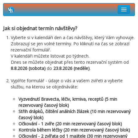
Rezervační systém Vetbook
Jak si objednat termín návštěvy?
Kdo kdy ordinuje
Vyberte si v kalendáři den a čas návštěvy, který Vám vyhovuje.
Zobrazují se jen volné termíny. Po kliknutí na čas se zobrazí
Jak si objednat termín návštěvy?
rezervační formulář.
V kalendáři můžete listovat po týdnech.
Dnes se můžete objednat přes tento rezervační systém od
8.8.2026 (sobota)
do
23.8.2026 (neděle)
.
Vyplňte formulář - údaje o vás a vašem zvířeti a vyberte
službu, na kterou se objednáváte:
Vyzvednutí Bravecta, léčiv, krmiva, receptů (5 min
rezervovaný časový blok)
Střih drápků, čištění análních žlázek (10 min rezervovaný
časový blok)
Očkování - 1 zvíře (20 min rezervovaný časový blok)
Kontrola během léčby (20 min rezervovaný časový blok)
Očkování - 2 zvířata od 1 majitele (30 min rezervovaný